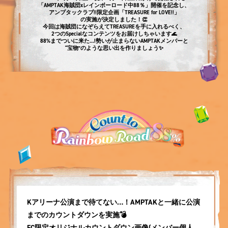
「AMPTAK海賊団xレインボーロード中88％」開催を記念し、
アンプタックラブ!!限定企画「TREASURE for LOVE!!」
の実施が決定しました！👏
今回は海賊団になぞらえてTREASUREを手に入れるべく、
2つのSpecialなコンテンツをお届けしちゃいます🌊
88%までついに来た...!
勢いが止まらないAMPTAKメンバーと
“宝物”のような思い出を作りましょう✨
Kアリーナ公演まで待てない…！AMPTAKと一緒に公演
までのカウントダウンを実施💣
FC限定オリジナルカウントダウン画像(メンバー個人