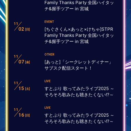
Family Thanks Party 全国ハイタッ
チ&握手ツアー in 宮城
EVENT
11
02
[ちぐさくん×あっと×けちゃ]STPR
[日]
Family Thanks Party 全国ハイタッ
チ&握手ツアー in 宮城
OTHER
11
07
[あっと]「シークレットディナー」
[金]
サブスク配信スタート！
LIVE
11
15
すとぷり 歌ってみたライブ2025 ～
[土]
そろそろ歌みたも聴きたくない!?～
LIVE
11
16
すとぷり 歌ってみたライブ2025 ～
[日]
そろそろ歌みたも聴きたくない!?～