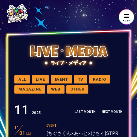
LIVE･MEDIA
ライブ・メディア
ALL
LIVE
EVENT
TV
RADIO
MAGAZINE
WEB
OTHER
11
LAST MONTH
NEXT MONTH
2025
EVENT
11
01
[ちぐさくん×あっと×けちゃ]STPR
[土]