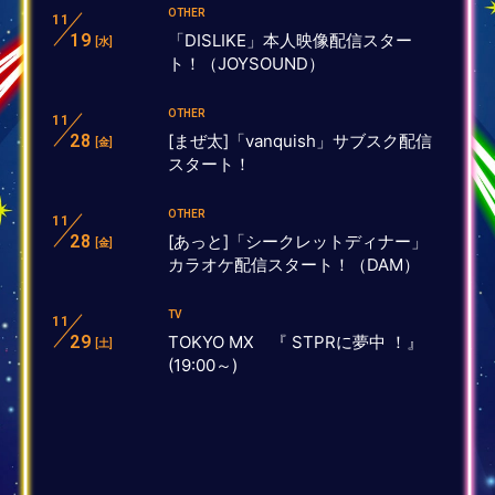
OTHER
11
19
「DISLIKE」本人映像配信スター
[水]
ト！（JOYSOUND）
OTHER
11
28
[まぜ太]「vanquish」サブスク配信
[金]
スタート！
OTHER
11
28
[あっと]「シークレットディナー」
[金]
カラオケ配信スタート！（DAM）
TV
11
29
TOKYO MX 『 STPRに夢中 ！』
[土]
(19:00～)