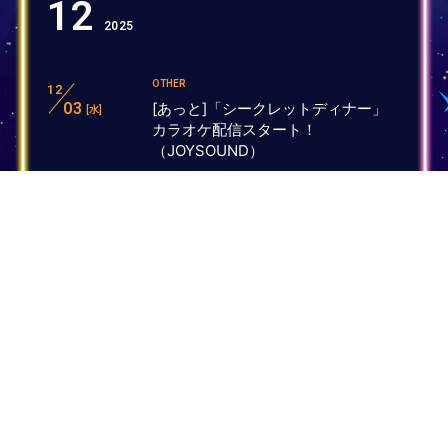
12
2025
OTHER
12
03
[あっと]「シークレットディナー」
[水]
カラオケ配信スタート！
（JOYSOUND）
OTHER
12
19
「DISLIKE」本人映像配信スター
[金]
ト！（DAM）
OTHER
12
19
[まぜ太]「vanquish」カラオケ配信
[金]
スタート！（DAM）
OTHER
12
20
[まぜ太]「vanquish」カラオケ配信
[土]
スタート！（JOYSOUND）