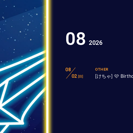
08
2026
08
OTHER
[けちゃ] 🩷 Birth
02
[日]