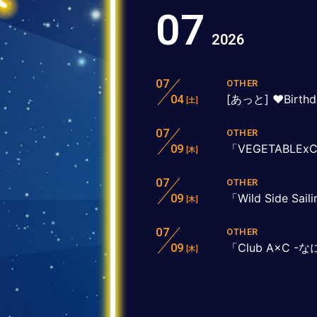
07
2026
07
OTHER
[あっと] ❤️Birthd
04
[土]
07
OTHER
「VEGETABL
09
[木]
07
OTHER
「Wild Side 
09
[木]
07
OTHER
「Club A×C
09
[木]