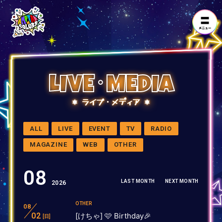
LIVE･MEDIA
ライブ・メディア
ALL
LIVE
EVENT
TV
RADIO
MAGAZINE
WEB
OTHER
08
LAST MONTH
NEXT MONTH
2026
OTHER
08
02
[けちゃ] 🩷 Birthday🎉
[日]