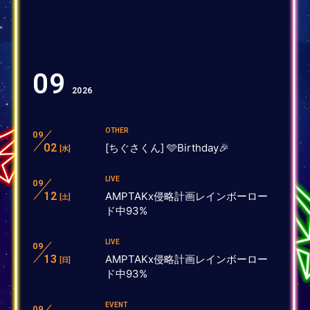
09
2026
OTHER
09
02
[ちぐさくん] 🩵Birthday🎉
[水]
LIVE
09
12
AMPTAKx侵略計画レインボーロー
[土]
ド中93%
LIVE
09
13
AMPTAKx侵略計画レインボーロー
[日]
ド中93%
EVENT
09