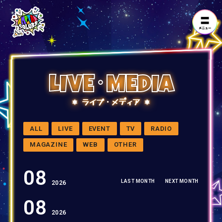
LIVE･MEDIA
ライブ・メディア
ALL
LIVE
EVENT
TV
RADIO
MAGAZINE
WEB
OTHER
08
LAST MONTH
NEXT MONTH
2026
08
2026