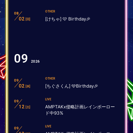
OTHER
08
02
[けちゃ] 🩷 Birthday🎉
[日]
09
2026
OTHER
09
02
[ちぐさくん] 🩵Birthday🎉
[水]
LIVE
09
12
AMPTAKx侵略計画レインボーロー
[土]
ド中93%
LIVE
09