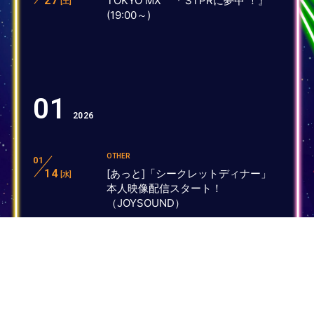
27
TOKYO MX 『 STPRに夢中 ！』
[土]
(19:00～)
01
2026
OTHER
01
14
[あっと]「シークレットディナー」
[水]
本人映像配信スタート！
（JOYSOUND）
TV
01
24
TOKYO MX 『 STPRに夢中 ！』
[土]
(19:00～)
OTHER
01