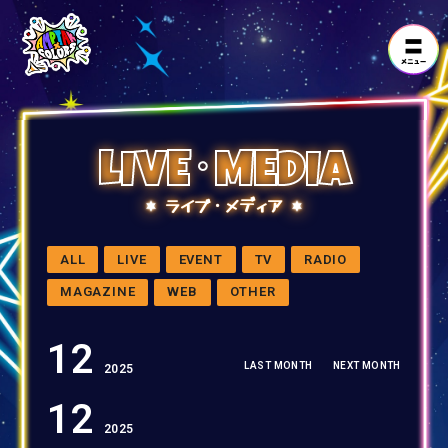
LIVE･MEDIA
ライブ・メディア
ALL
LIVE
EVENT
TV
RADIO
MAGAZINE
WEB
OTHER
12
LAST MONTH
NEXT MONTH
2025
12
2025