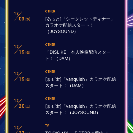
OTHER
12
03
[あっと]「シークレットディナー」
[水]
カラオケ配信スタート！
（JOYSOUND）
OTHER
12
19
「DISLIKE」本人映像配信スター
[金]
ト！（DAM）
OTHER
12
19
[まぜ太]「vanquish」カラオケ配信
[金]
スタート！（DAM）
OTHER
12
20
[まぜ太]「vanquish」カラオケ配信
[土]
スタート！（JOYSOUND）
TV
12