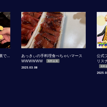
裏で…
あっきぃの手料理食べちゃいマース
公式
WWWWWW
リス
有料会員
有料
2025.03.08
2025.0