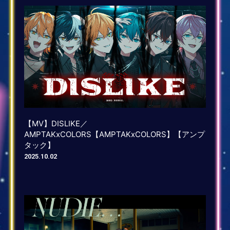
【MV】DISLIKE／
AMPTAKxCOLORS【AMPTAKxCOLORS】【アンプ
タック】
2025.10.02