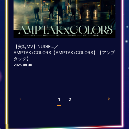
【実写MV】NUDIE…／
AMPTAKxCOLORS【AMPTAKxCOLORS】【アンプ
タック】
2025.08.30
1
2