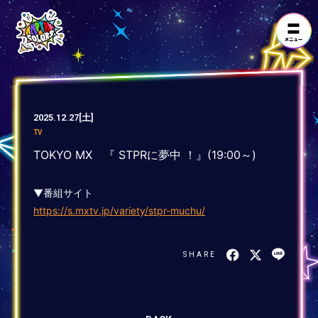
2025.12.27
[土]
TV
TOKYO MX 『 STPRに夢中 ！』(19:00～)
▼番組サイト
https://s.mxtv.jp/variety/stpr-muchu/
SHARE