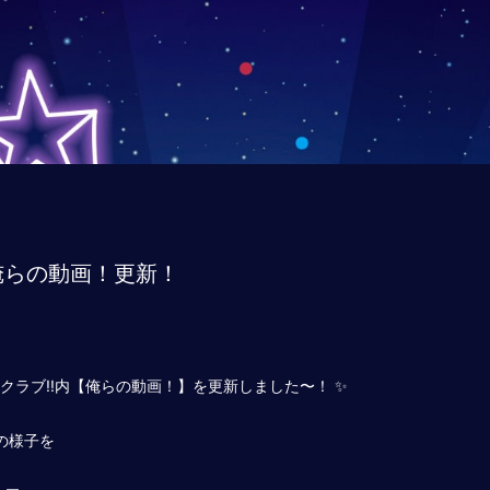
俺らの動画！更新！
 アンプタックラブ!!内【俺らの動画！】を更新しました〜！ ✨
側の様子を