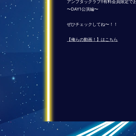
アンプタックラブ!!有料会員限定で
〜DAY1公演編〜
ぜひチェックしてね〜！！
【俺らの動画！】はこちら